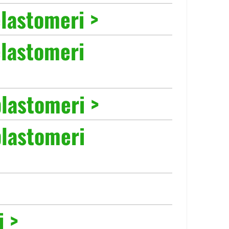
elastomeri >
elastomeri
plastomeri >
 plastomeri
i >