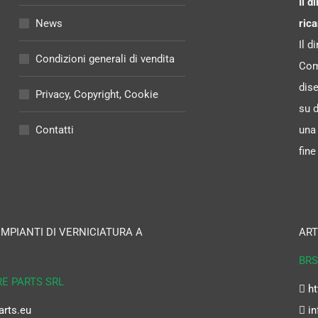
Il d
News
rica
Il d
Condizioni generali di vendita
Comu
dise
Privacy, Copyright, Cookie
su 
Contatti
una 
fine
 IMPIANTI DI VERNICIATURA A
ART
BRS
RE PARTS SRL
ht
arts.eu
in