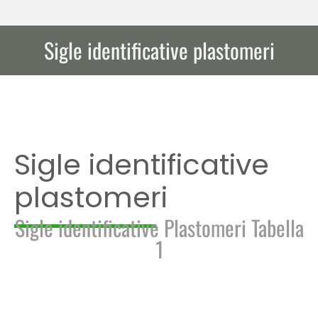
Sigle identificative plastomeri
Tu sei qui:
Sigle identificative
plastomeri
Sigle identificative Plastomeri Tabella
1